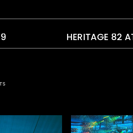
19
TS