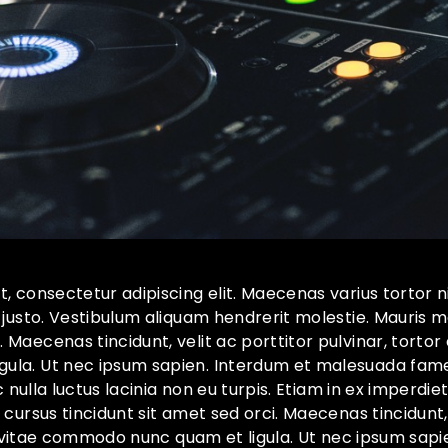
, consectetur adipiscing elit. Maecenas varius tortor 
 justo. Vestibulum aliquam hendrerit molestie. Mauris m
aecenas tincidunt, velit ac porttitor pulvinar, tortor er
la. Ut nec ipsum sapien. Interdum et malesuada fame
c nulla luctus lacinia non eu turpis. Etiam in ex imperdie
cursus tincidunt sit amet sed orci. Maecenas tincidunt, 
ro, vitae commodo nunc quam et ligula. Ut nec ipsum sa